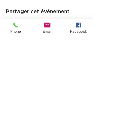
Partager cet événement
Phone
Email
Facebook
12725, boul. Lacroix
Ville Saint-Georges (QC) G5Y 1M5
T:
(418) 227-4037
|
info@laverandacf.com
Horaire
Lundi- Mardi- Mercredi
AM: 8h30 à 12h00 | PM: 13h00 à 16h30​