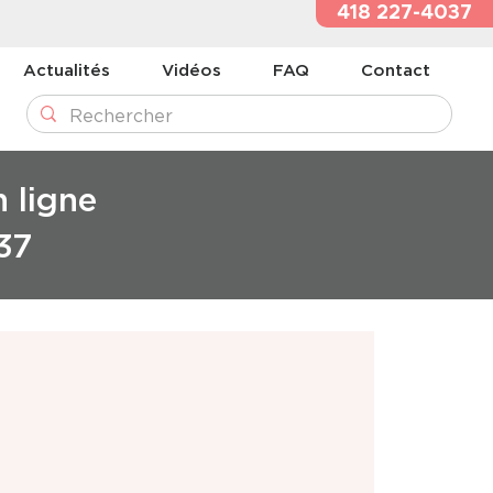
418 227-4037
Actualités
Vidéos
FAQ
Contact
n ligne
37