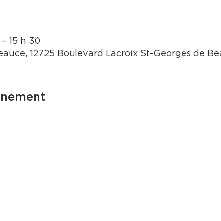
 – 15 h 30
auce, 12725 Boulevard Lacroix St-Georges de B
énement