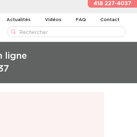
418 227-4037
Actualités
Vidéos
FAQ
Contact
n ligne
37