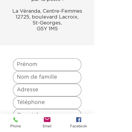
La Véranda, Centre-Femmes
12725, boulevard Lacroix,
St-Georges,
G5Y 1M5
Date de naissance
Phone
Email
Facebook