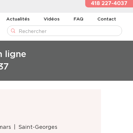
418 227-4037
Actualités
Vidéos
FAQ
Contact
n ligne
37
mars
  |  
Saint-Georges