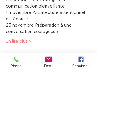
28 octobre Les stratégies en 
communication bienveillante
11 novembre Architecture attentionnel 
et l’écoute
25 novembre Préparation à une 
conversation courageuse
En lire plus >
Partager cet événement
Phone
Email
Facebook
12725, boul. Lacroix
Ville Saint-Georges (QC) G5Y 1M5
T:
(418) 227-4037
|
info@laverandacf.com