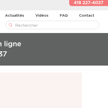
418 227-4037
Actualités
Vidéos
FAQ
Contact
n ligne
37