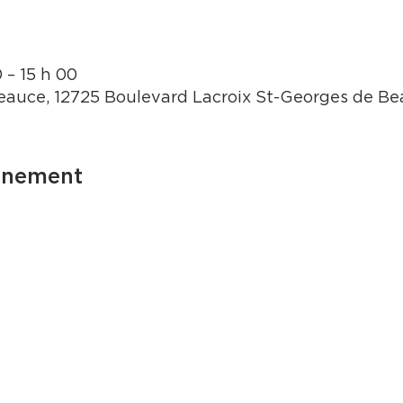
 – 15 h 00
auce, 12725 Boulevard Lacroix St-Georges de B
énement