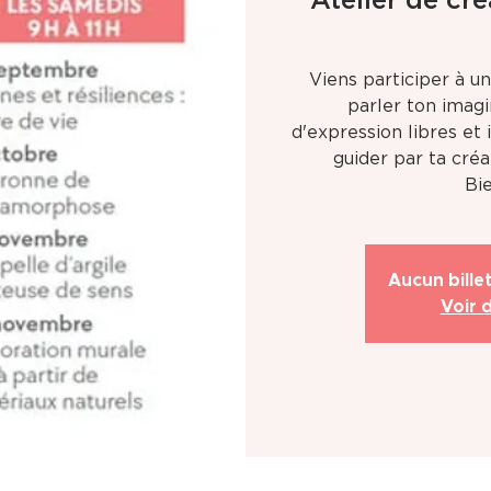
Atelier de cré
Viens participer à un
parler ton imag
d'expression libres et
guider par ta créat
Bi
Aucun bille
Voir 