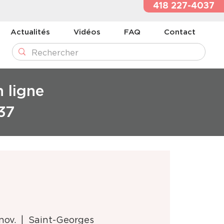
418 227-4037
Actualités
Vidéos
FAQ
Contact
n ligne
37
nov.
  |  
Saint-Georges