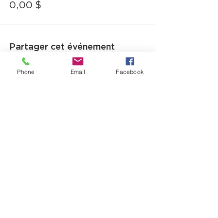
0,00 $
Partager cet événement
Phone
Email
Facebook
12725, boul. Lacroix
Ville Saint-Georges (QC) G5Y 1M5
T:
(418) 227-4037
|
info@laverandacf.com
Horaire