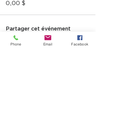
0,00 $
Partager cet événement
Phone
Email
Facebook
12725, boul. Lacroix
Ville Saint-Georges (QC) G5Y 1M5
T:
(418) 227-4037
|
info@laverandacf.com
Horaire