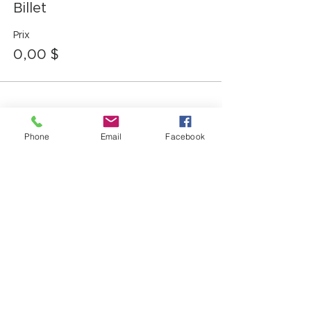
Billet
Prix
0,00 $
Partager cet événement
Phone
Email
Facebook
12725, boul. Lacroix
Ville Saint-Georges (QC) G5Y 1M5
T:
(418) 227-4037
|
info@laverandacf.com