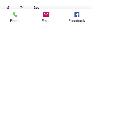
Phone
Email
Facebook
12725, boul. Lacroix
Ville Saint-Georges (QC) G5Y 1M5
T:
(418) 227-4037
|
info@laverandacf.com
Horaire
Lundi- Mardi- Mercredi
AM: 8h30 à 12h00 | PM: 13h00 à 16h30​
Jeudi
AM: 8h30 à 21h00
Fermé de 12h00 à 13h00 et de 17h00 à