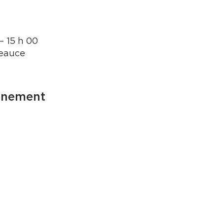
– 15 h 00
eauce
énement