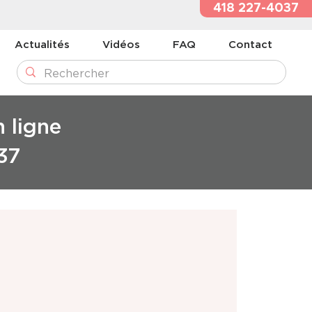
418 227-4037
Actualités
Vidéos
FAQ
Contact
n ligne
37