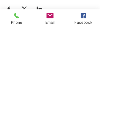
Phone
Email
Facebook
12725, boul. Lacroix
Ville Saint-Georges (QC) G5Y 1M5
T:
(418) 227-4037
|
info@laverandacf.com
Horaire
Lundi- Mardi- Mercredi
AM: 8h30 à 12h00 | PM: 13h00 à 16h30​
Jeudi
AM: 8h30 à 21h00
Fermé de 12h00 à 13h00 et de 17h00 à