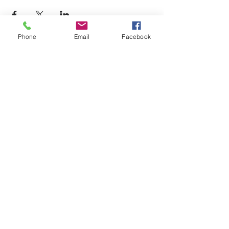
Phone
Email
Facebook
12725, boul. Lacroix
Ville Saint-Georges (QC) G5Y 1M5
T:
(418) 227-4037
|
info@laverandacf.com
Horaire
Lundi- Mardi- Mercredi
AM: 8h30 à 12h00 | PM: 13h00 à 16h30​
Jeudi
AM: 8h30 à 21h00
Fermé de 12h00 à 13h00 et de 17h00 à