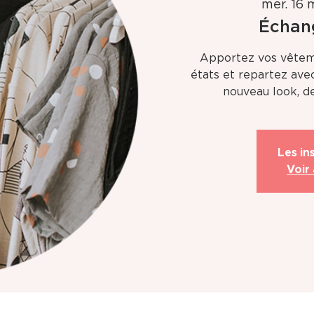
mer. 16 
Échan
Apportez vos vêtem
états et repartez ave
nouveau look, de
Les in
Voir