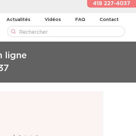
418 227-4037
Actualités
Vidéos
FAQ
Contact
n ligne
37