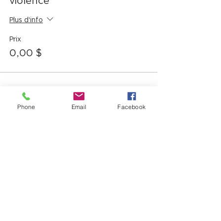
violence
Plus d'info
Prix
0,00 $
Partager cet événement
Phone
Email
Facebook
12725, boul. Lacroix
Ville Saint-Georges (QC) G5Y 1M5
T:
(418) 227-4037
|
info@laverandacf.com