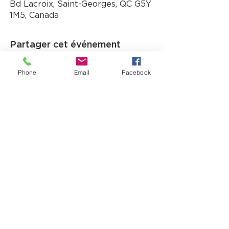
Bd Lacroix, Saint-Georges, QC G5Y
1M5, Canada
Partager cet événement
Phone
Email
Facebook
12725, boul. Lacroix
Ville Saint-Georges (QC) G5Y 1M5
T:
(418) 227-4037
|
info@laverandacf.com
Horaire