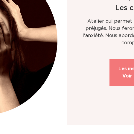
Les c
Atelier qui permet
préjugés. Nous fero
l'anxiété. Nous abor
compo
Les in
Voir