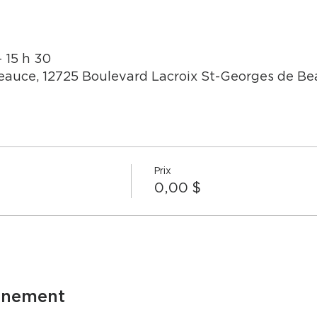
– 15 h 30
auce, 12725 Boulevard Lacroix St-Georges de B
Prix
0,00 $
énement