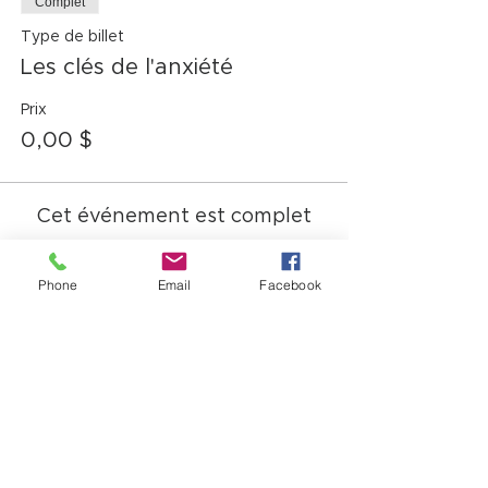
Complet
Type de billet
Les clés de l'anxiété
Prix
0,00 $
Cet événement est complet
Partager cet événement
Phone
Email
Facebook
12725, boul. Lacroix