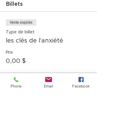
Billets
Vente expirée
Type de billet
les clés de l'anxiété
Prix
0,00 $
Phone
Email
Facebook
Partager cet événement