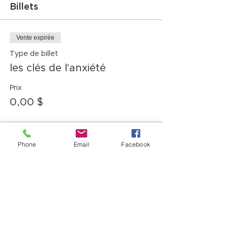
Billets
Vente expirée
Type de billet
les clés de l'anxiété
Prix
0,00 $
Phone
Email
Facebook
Partager cet événement