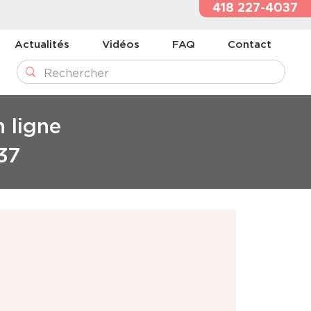
418 227-4037
Actualités
Vidéos
FAQ
Contact
n ligne
37