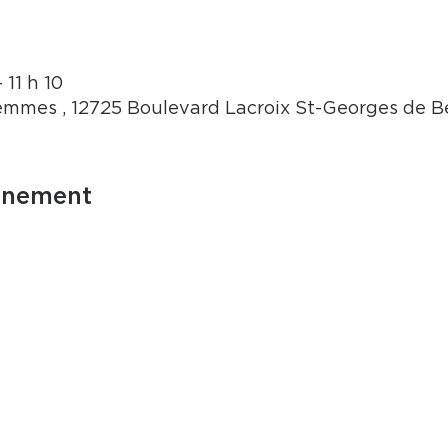
 11 h 10
mmes , 12725 Boulevard Lacroix St-Georges de 
énement