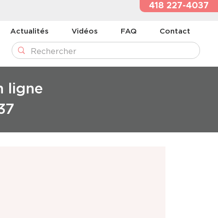
418 227-4037
Actualités
Vidéos
FAQ
Contact
n ligne
37