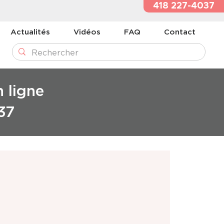
418 227-4037
Actualités
Vidéos
FAQ
Contact
n ligne
37