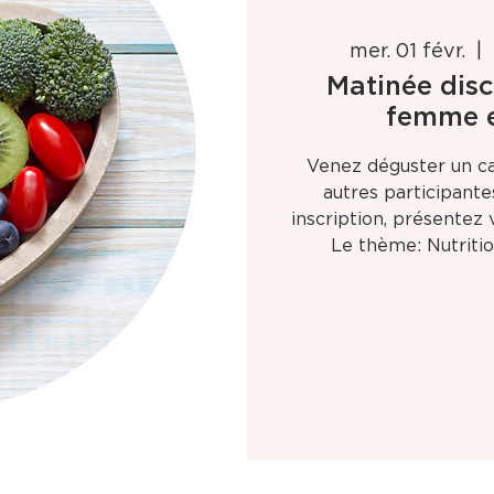
mer. 01 févr.
  |  
Matinée disc
femme e
Venez déguster un ca
autres participant
inscription, présente
Le thème: Nutriti