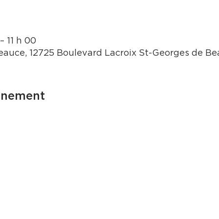
– 11 h 00
auce, 12725 Boulevard Lacroix St-Georges de B
énement