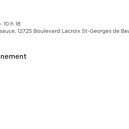
– 10 h 18
auce, 12725 Boulevard Lacroix St-Georges de B
énement