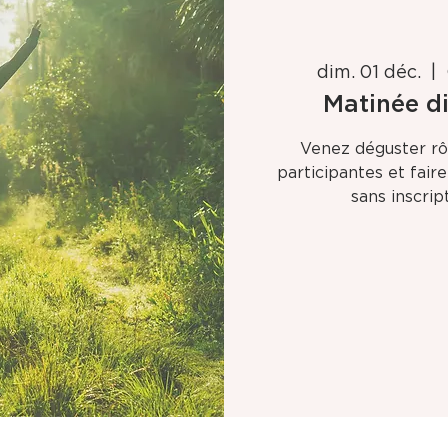
dim. 01 déc.
  |  
Matinée d
Venez déguster rôt
participantes et fair
sans inscrip