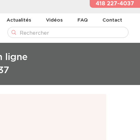
418 227-4037
Actualités
Vidéos
FAQ
Contact
n ligne
37