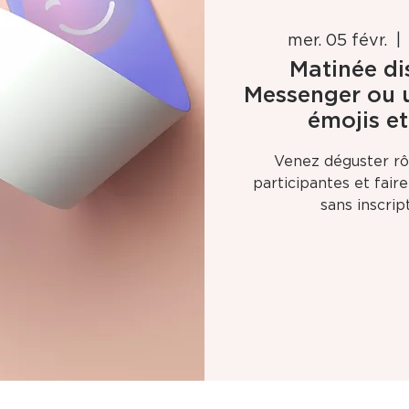
mer. 05 févr.
  | 
Matinée di
Messenger ou u
émojis et
Venez déguster rôt
participantes et fair
sans inscrip