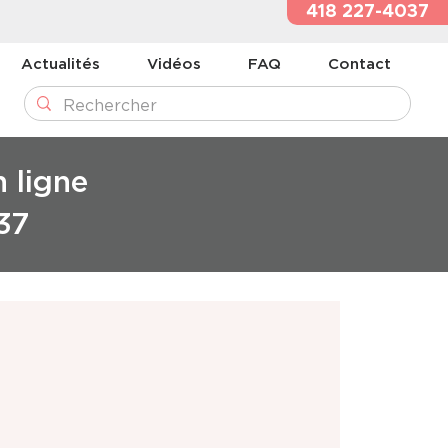
418 227-4037
Actualités
Vidéos
FAQ
Contact
n ligne
37