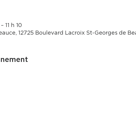
– 11 h 10
auce, 12725 Boulevard Lacroix St-Georges de B
énement