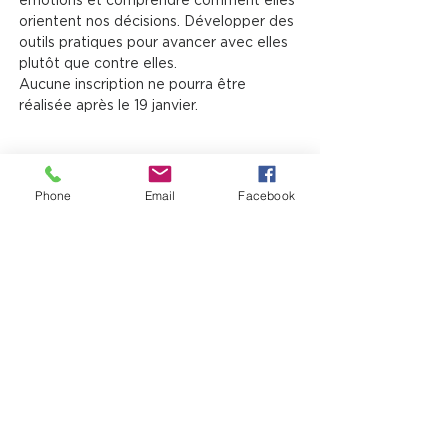
émotions et comprendre comment elles 
orientent nos décisions. Développer des 
outils pratiques pour avancer avec elles 
plutôt que contre elles.
Aucune inscription ne pourra être 
réalisée après le 19 janvier.
Partager cet événement
Phone
Email
Facebook
12725, boul. Lacroix
Ville Saint-Georges (QC) G5Y 1M5
T:
(418) 227-4037
|
info@laverandacf.com