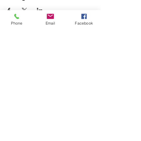
Phone
Email
Facebook
12725, boul. Lacroix
Ville Saint-Georges (QC) G5Y 1M5
T:
(418) 227-4037
|
info@laverandacf.com
Horaire
Lundi- Mardi- Mercredi
AM: 8h30 à 12h00 | PM: 13h00 à 16h30​
Jeudi
AM: 8h30 à 21h00
Fermé de 12h00 à 13h00 et de 17h00 à