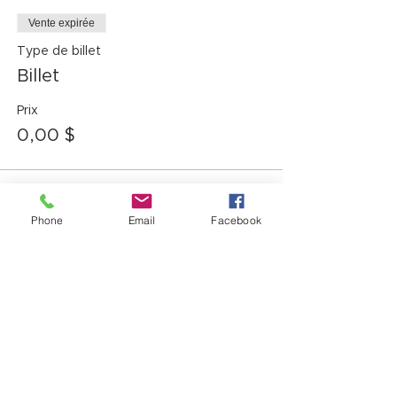
Vente expirée
Type de billet
Billet
Prix
0,00 $
Partager cet événement
Phone
Email
Facebook
12725, boul. Lacroix
Ville Saint-Georges (QC) G5Y 1M5