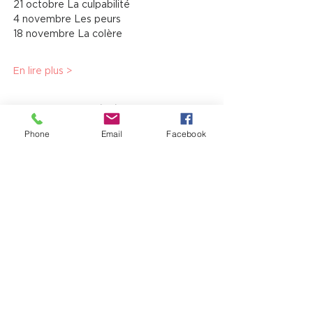
21 octobre La culpabilité
4 novembre Les peurs
18 novembre La colère
En lire plus >
Partager cet événement
Phone
Email
Facebook
12725, boul. Lacroix
Ville Saint-Georges (QC) G5Y 1M5
T:
(418) 227-4037
|
info@laverandacf.com