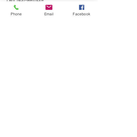
Tarif Non-Membre
5,00 $
Phone
Email
Facebook
+ 0,13 $ de frais de billetterie
Partager cet événement
12725, boul. Lacroix
Ville Saint-Georges (QC) G5Y 1M5
T:
(418) 227-4037
|
info@laverandacf.com